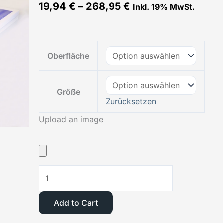
19,94
€
–
268,95
€
Inkl. 19% MwSt.
Foto
Oberfläche
auf
Forexplatte
Menge
Größe
Zurücksetzen
Upload an image
Add to Cart