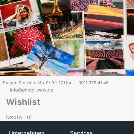
Fragen Sie Uns: Mo-Fr 9 – 17 Uhr
0911 976 41 46
info@photo-werk.de
Wishlist
[woosw_list]
Unternehmen
Services